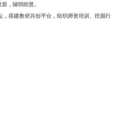
社群，辅弱助贤。
坛，搭建教研共创平台，组织师资培训、挖掘行
的交流，指导教师和学生的国际赛事、有益于学
教育科技，开展公益宣传，建设数字化服务平台
大众。