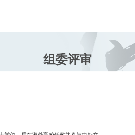
区的100多所学校提供国
和学校管理层。同时，面向
文化、启发创意思考，并且
组委评审
的升学路径规，包括幼小到
中国家庭提供香港的教育和
士学位，后在海外高校任教并参与中外文