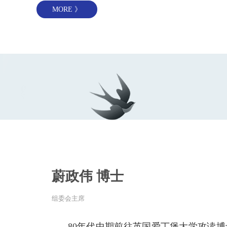
MORE 》
和管理了数十所国际学校和幼儿园，为大中华地
际化融合课程的教师培训，服务了过万名教师
学生提供了一系列的国际教育项目，包括：
●国际青少年中文写作大赛
●国际学校学生卓越发展项目——是尊重多元
利益社群的国际研学项目。
●国际教育规划——提供从国际幼教直至本科
中学，副学士到本科，硕博进修，并持续帮助
身份规划服务。
蔚政伟 博士
组委会主席
80年代中期前往英国爱丁堡大学攻读博