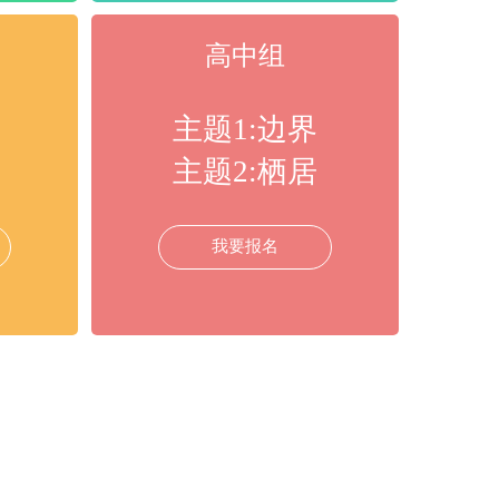
高中组
主题1:边界
主题2:栖居
我要报名