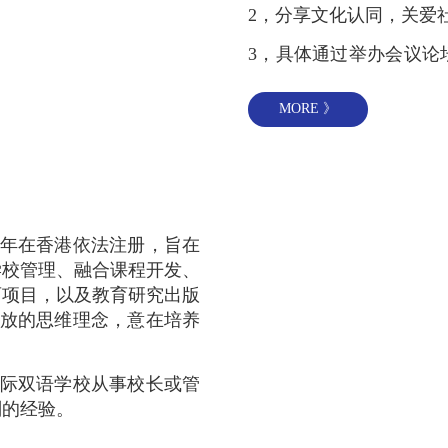
2，分享文化认同，关爱
3，具体通过举办会议论
业数据、资助教师和学生
生发展的研学项目，推广
MORE 》
等活动和途径来服务社会
14年在香港依法注册，旨在
学校管理、融合课程开发、
育项目，以及教育研究出版
开放的思维理念，意在培养
。
国际双语学校从事校长或管
划的经验。
、山东等多个省市参与筹建