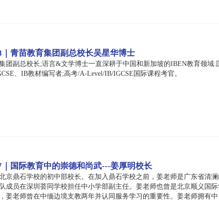
 8｜青苗教育集团副总校长吴星华博士
副总校长;语言&文学博士一直深耕于中国和新加坡的IBEN教育领域:国际文凭IB
SE、IB教材编写者;高考/A-Level/IB/IGCSE国际课程考官。
7｜国际教育中的崇德和尚武---姜厚明校长
北京鼎石学校的初中部校长。在加入鼎石学校之前，姜老师是广东省清澜
队成员在深圳荟同学校担任中小学部副主任。姜老师也曾是北京顺义国际
，姜老师曾在中缅边境支教两年并认同服务学习的重要性。姜老师拥有中
师在北京长大，本科毕业于厦门大学会计系，并拥有美国哥伦比亚大学私
铁人三项训练和探讨人文类话题。