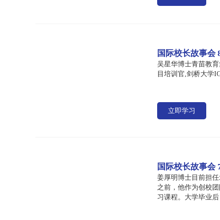
国际校长故事会
吴星华博士青苗教育集团
目培训官,剑桥大学IGC
立即学习
国际校长故事会 
姜厚明博士目前担任
之前，他作为创校团
习课程。大学毕业后
本土生根开花。姜老
余时间，姜老师喜欢