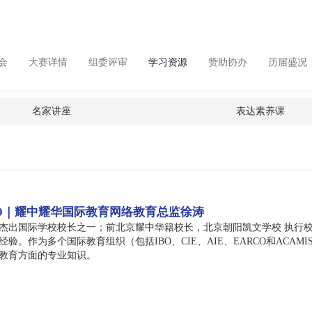
会
大赛详情
组委评审
学习资源
赞助协办
历届盛况
名家讲座
表达素养课
 9｜耀中耀华国际教育网络教育总监徐涛
十大杰出国际学校校长之一；前北京耀中华籍校长，北京朝阳凯文学校 执
验。作为多个国际教育组织（包括IBO、CIE、AIE、EARCO和AC
教育方面的专业知识。