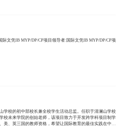
 MYP/DP/CP项目领导者:国际文凭IB MYP/DP/CP项
山学校的初中部校长兼全校学生活动总监。任职于清澜山学校
学校未来学院的创始老师，该项目致力于开发跨学科项目制学
、美、英三国的教师资格，希望让国际教育的最佳实践在中国
立学校管理专业的硕士学位和香港大学的教育博士学位。在业