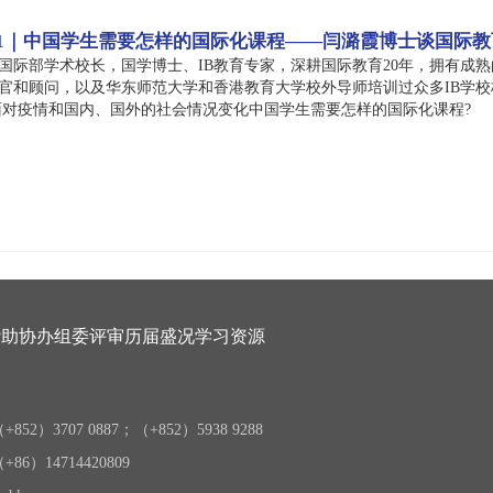
 1｜中国学生需要怎样的国际化课程——闫潞霞博士谈国际教
国际部学术校长，国学博士、IB教育专家，深耕国际教育20年，拥有成
官和顾问，以及华东师范大学和香港教育大学校外导师培训过众多IB学校
主题：面对疫情和国内、国外的社会情况变化中国学生需要怎样的国际化课程?
赞助协办
组委评审
历届盛况
学习资源
52）3707 0887；（+852）5938 9288
6）14714420809