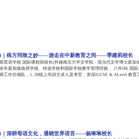
 4｜殊方同致之妙——游走在中新教育之间——季建莉校长
双语学校 国际课程班校长(外籍南京大学文学院 - 现当代文学博士新加坡
余年新加坡政府学校、特选学校和国际学校教学管理经验， 八年IB( 国际
作坊领队，1, IB线上培训主讲人及考官，资深IGCSE & ALevel 教育工
训官。 访谈主题：殊方同致之妙一-游走在中新教育之间
 3｜深耕母语文化，通晓世界语言——杨琳琳校长