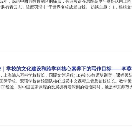
32年，深谙中西方教育融合的痛点，强调母语在思维高度与身份认同上
志，雏鹰羽渐丰”于世界名校成就自我。 访谈主题： 1，根植文化，链接世界 2，双语并进，以写促教 
 2｜学校的文化建设和跨学科核心素养下的写作目标——李蓉
，上海浦东万科学校校长，国际文凭课程( IB)校长/教师培训官，课程领
国际学校、双语学校创始团队核心成员中文课程主管及创校校长。教学领
、DP、CP经验，对中国国家课程的发展拥有着深刻的领悟同时，她是华东师
是如何建立的? 2，新课标下跨学科核心素养培养之下，写作的目标是什么