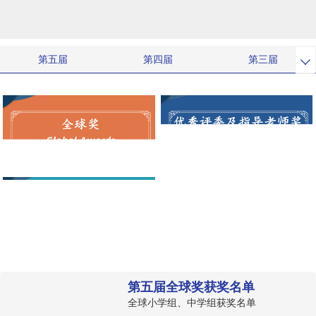
第五届
第四届
第三届

第五届全球奖获奖名单
全球小学组、中学组获奖名单